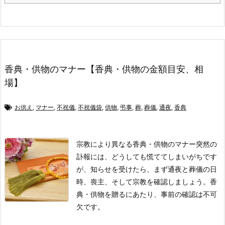
香典・供物のマナー【香典・供物の金額目安、相
場】
お供え
,
マナー
,
不祝儀
,
不祝儀袋
,
供物
,
弔事
,
葬
,
葬儀
,
通夜
,
香典
宗教により異なる香典・供物のマナー
突然の
訃報には、どうしても慌ててしまいがちです
が、知らせを受けたら、まず通夜と葬儀の日
時、喪主、そして宗教を確認しましょう。
香
典・供物を贈るにあたり、事前の確認は不可
欠です。