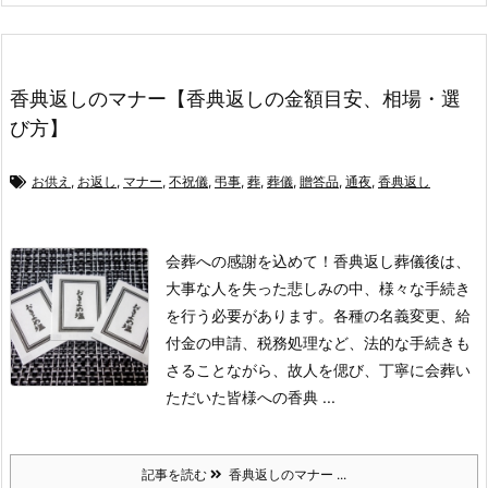
香典返しのマナー【香典返しの金額目安、相場・選
び方】
お供え
,
お返し
,
マナー
,
不祝儀
,
弔事
,
葬
,
葬儀
,
贈答品
,
通夜
,
香典返し
会葬への感謝を込めて！香典返し
葬儀後は、
大事な人を失った悲しみの中、様々な手続き
を行う必要があります。
各種の名義変更、給
付金の申請、税務処理など、法的な手続きも
さることながら、故人を偲び、丁寧に会葬い
ただいた皆様への香典 ...
記事を読む
香典返しのマナー ...