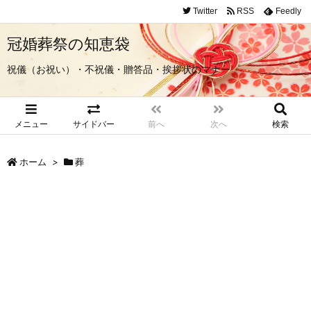
Twitter
RSS
Feedly
冠婚葬祭の知恵袋
祝儀（お祝い）・不祝儀・贈答品・挨拶状のマナー
メニュー
サイドバー
前へ
次へ
検索
ホーム
>
葬