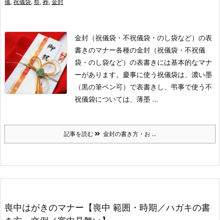
儀
,
祝儀袋
,
祭
,
葬
,
金封
金封（祝儀袋・不祝儀袋・のし袋など）の表
書きのマナー
各種の金封（祝儀袋・不祝儀
袋・のし袋など）の表書きには基本的なマナ
ーがあります。
慶事に使う祝儀袋は、濃い墨
（黒の筆ペン可）で表書きし、弔事で使う不
祝儀袋については、薄墨 ...
記事を読む
金封の書き方・お ...
喪中はがきのマナー【喪中 範囲・時期／ハガキの書