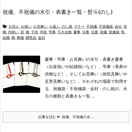
祝儀、不祝儀の水引・表書き一覧・熨斗(のし)
お供え
,
お祝い
,
お見舞い
,
お返し
,
のし袋
,
マナー
,
不祝儀
,
不祝儀袋
,
会社
,
供
物
,
内祝い
,
冠
,
婚
,
子供
,
学校
,
弔事
,
引き出物
,
慶事
,
法事
,
法要
,
祝儀
,
祝儀袋
,
祭
,
結婚
,
葬
,
葬儀
,
贈答品
,
金封
慶事・弔事・お見舞いの水引・表書き
慶事
（出産祝いや結婚祝いなど）、弔事（香典や
供物など）、そしてお見舞い（病気見舞いや
災害見舞いなど）。
それぞれの場面で利用す
る、祝儀袋・不祝儀袋・金封・のし紙の、水
引の種類と表書きを一覧 ...
記事を読む
祝儀、不祝儀の水 ...