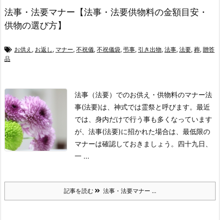
法事・法要マナー【法事・法要供物料の金額目安・
供物の選び方】
お供え
,
お返し
,
マナー
,
不祝儀
,
不祝儀袋
,
弔事
,
引き出物
,
法事
,
法要
,
葬
,
贈答
品
法事（法要）でのお供え・供物料のマナー
法
事(法要)は、神式では霊祭と呼びます。
最近
では、身内だけで行う事も多くなっています
が、法事(法要)に招かれた場合は、最低限の
マナーは確認しておきましょう。
四十九日、
一 ...
記事を読む
法事・法要マナー ...