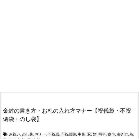
金封の書き方・お札の入れ方マナー【祝儀袋・不祝
儀袋・のし袋】
お祝い
,
のし袋
,
マナー
,
不祝儀
,
不祝儀袋
,
中袋
,
冠
,
婚
,
弔事
,
慶事
,
書き方
,
祝