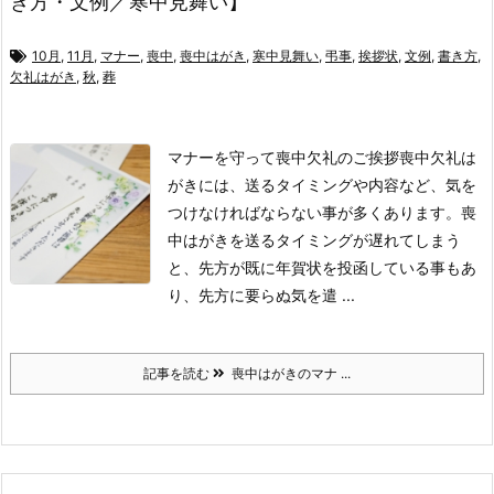
き方・文例／寒中見舞い】
10月
,
11月
,
マナー
,
喪中
,
喪中はがき
,
寒中見舞い
,
弔事
,
挨拶状
,
文例
,
書き方
,
欠礼はがき
,
秋
,
葬
マナーを守って喪中欠礼のご挨拶
喪中欠礼は
がきには、送るタイミングや内容など、気を
つけなければならない事が多くあります。
喪
中はがきを送るタイミングが遅れてしまう
と、先方が既に年賀状を投函している事もあ
り、先方に要らぬ気を遣 ...
記事を読む
喪中はがきのマナ ...