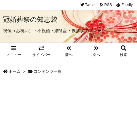
Twitter
RSS
Feedly
冠婚葬祭の知恵袋
祝儀（お祝い）・不祝儀・贈答品・挨拶状のマナー
メニュー
サイドバー
前へ
次へ
検索
ホーム
>
コンテンツ一覧