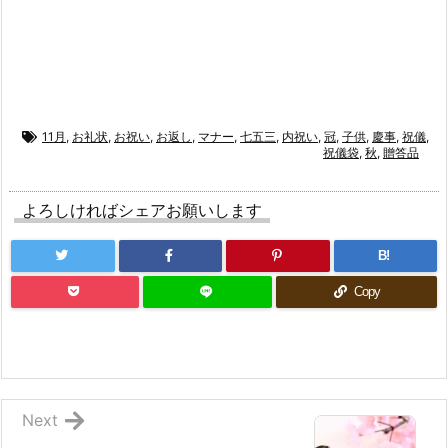
11月
,
お礼状
,
お祝い
,
お返し
,
マナー
,
七五三
,
内祝い
,
冠
,
子供
,
慶事
,
祝儀
,
祝儀袋
,
秋
,
贈答品
よろしければシェアお願いします
B!
Copy
Next