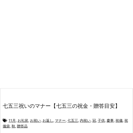
七五三祝いのマナー【七五三の祝金・贈答目安】
11月
,
お礼状
,
お祝い
,
お返し
,
マナー
,
七五三
,
内祝い
,
冠
,
子供
,
慶事
,
祝儀
,
祝
儀袋
,
秋
,
贈答品