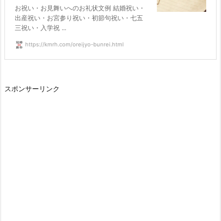
お祝い・お見舞いへのお礼状文例 結婚祝い・
出産祝い・お宮参り祝い・初節句祝い・七五
三祝い・入学祝 ...
https://kmrh.com/oreijyo-bunrei.html
スポンサーリンク