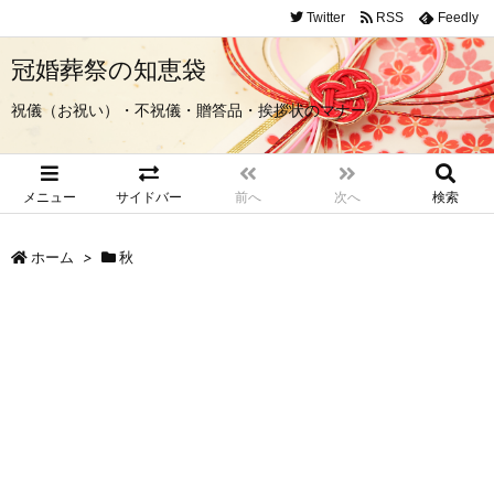
Twitter
RSS
Feedly
冠婚葬祭の知恵袋
祝儀（お祝い）・不祝儀・贈答品・挨拶状のマナー
メニュー
サイドバー
前へ
次へ
検索
ホーム
>
秋