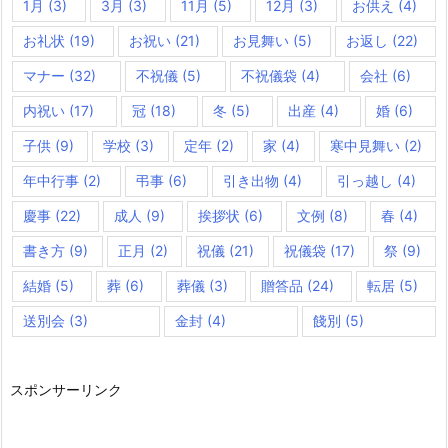
1月
(3)
3月
(3)
11月
(5)
12月
(3)
お供え
(4)
お礼状
(19)
お祝い
(21)
お見舞い
(5)
お返し
(22)
マナー
(32)
不祝儀
(5)
不祝儀袋
(4)
会社
(6)
内祝い
(17)
冠
(18)
冬
(5)
出産
(4)
婚
(6)
子供
(9)
学校
(3)
定年
(2)
家
(4)
寒中見舞い
(2)
年中行事
(2)
弔事
(6)
引き出物
(4)
引っ越し
(4)
慶事
(22)
成人
(9)
挨拶状
(6)
文例
(8)
春
(4)
書き方
(9)
正月
(2)
祝儀
(21)
祝儀袋
(17)
祭
(9)
結婚
(5)
葬
(6)
葬儀
(3)
贈答品
(24)
転居
(5)
送別会
(3)
金封
(4)
餞別
(5)
スポンサーリンク