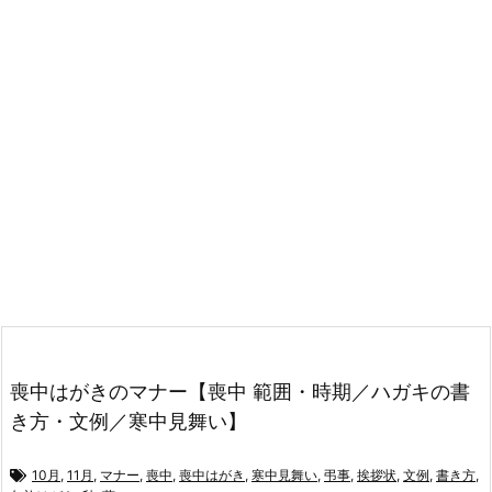
喪中はがきのマナー【喪中 範囲・時期／ハガキの書
き方・文例／寒中見舞い】
10月
,
11月
,
マナー
,
喪中
,
喪中はがき
,
寒中見舞い
,
弔事
,
挨拶状
,
文例
,
書き方
,