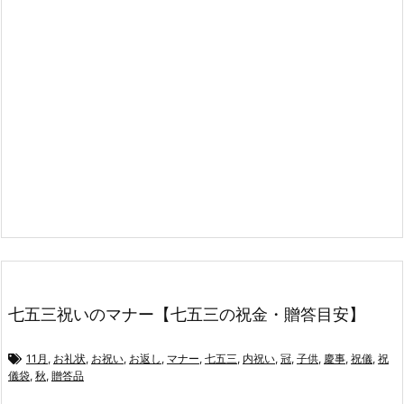
七五三祝いのマナー【七五三の祝金・贈答目安】
11月
,
お礼状
,
お祝い
,
お返し
,
マナー
,
七五三
,
内祝い
,
冠
,
子供
,
慶事
,
祝儀
,
祝
儀袋
,
秋
,
贈答品