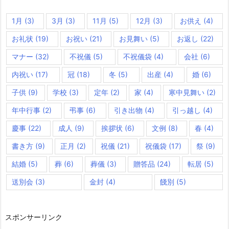
1月
(3)
3月
(3)
11月
(5)
12月
(3)
お供え
(4)
お礼状
(19)
お祝い
(21)
お見舞い
(5)
お返し
(22)
マナー
(32)
不祝儀
(5)
不祝儀袋
(4)
会社
(6)
内祝い
(17)
冠
(18)
冬
(5)
出産
(4)
婚
(6)
子供
(9)
学校
(3)
定年
(2)
家
(4)
寒中見舞い
(2)
年中行事
(2)
弔事
(6)
引き出物
(4)
引っ越し
(4)
慶事
(22)
成人
(9)
挨拶状
(6)
文例
(8)
春
(4)
書き方
(9)
正月
(2)
祝儀
(21)
祝儀袋
(17)
祭
(9)
結婚
(5)
葬
(6)
葬儀
(3)
贈答品
(24)
転居
(5)
送別会
(3)
金封
(4)
餞別
(5)
スポンサーリンク