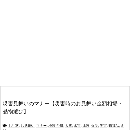
災害見舞いのマナー【災害時のお見舞い金額相場・
品物選び】
お礼状
,
お見舞い
,
マナー
,
地震.台風
,
大雪
,
水害
,
津波
,
火災
,
災害
,
贈答品
,
金