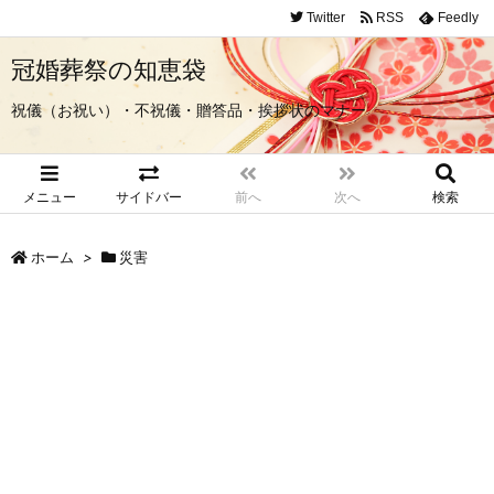
Twitter
RSS
Feedly
冠婚葬祭の知恵袋
祝儀（お祝い）・不祝儀・贈答品・挨拶状のマナー
メニュー
サイドバー
前へ
次へ
検索
ホーム
>
災害