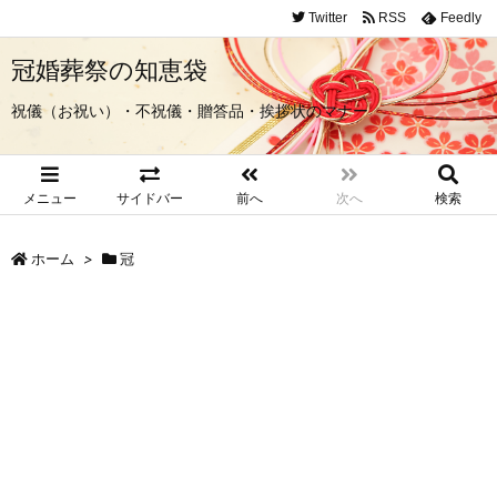
Twitter
RSS
Feedly
冠婚葬祭の知恵袋
祝儀（お祝い）・不祝儀・贈答品・挨拶状のマナー
メニュー
サイドバー
前へ
次へ
検索
ホーム
>
冠