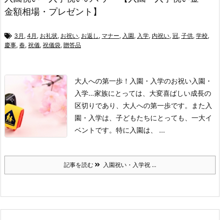
金額相場・プレゼント】
3月
,
4月
,
お礼状
,
お祝い
,
お返し
,
マナー
,
入園
,
入学
,
内祝い
,
冠
,
子供
,
学校
,
慶事
,
春
,
祝儀
,
祝儀袋
,
贈答品
大人への第一歩！入園・入学のお祝い
入園・
入学…
家族にとっては、大変喜ばしい成長の
区切りであり、大人への第一歩です。
また入
園・入学は、子どもたちにとっても、一大イ
ベントです。
特に入園は、 ...
記事を読む
入園祝い・入学祝 ...