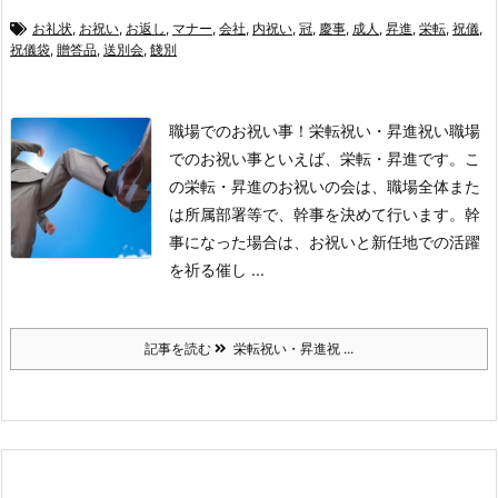
お礼状
,
お祝い
,
お返し
,
マナー
,
会社
,
内祝い
,
冠
,
慶事
,
成人
,
昇進
,
栄転
,
祝儀
,
祝儀袋
,
贈答品
,
送別会
,
餞別
職場でのお祝い事！栄転祝い・昇進祝い
職場
でのお祝い事といえば、栄転・昇進です。
こ
の栄転・昇進のお祝いの会は、職場全体また
は所属部署等で、幹事を決めて行います。
幹
事になった場合は、お祝いと新任地での活躍
を祈る催し ...
記事を読む
栄転祝い・昇進祝 ...