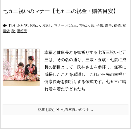
七五三祝いのマナー【七五三の祝金・贈答目安】
11月
,
お礼状
,
お祝い
,
お返し
,
マナー
,
七五三
,
内祝い
,
冠
,
子供
,
慶事
,
祝儀
,
祝
儀袋
,
秋
,
贈答品
幸福と健康長寿を御祈りする七五三祝い
七五
三は、その名の通り、三歳・五歳・七歳に成
長の節目として、氏神さまを参拝し、無事に
成長したことを感謝し、これから先の幸福と
健康長寿を御祈りする儀式です。
七五三に晴
れ着を着た子どもたち ...
記事を読む
七五三祝いのマナ ...