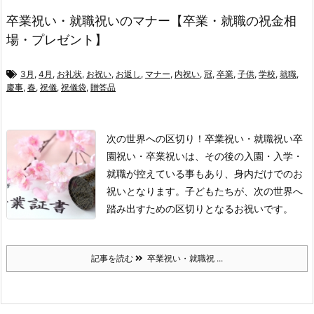
卒業祝い・就職祝いのマナー【卒業・就職の祝金相
場・プレゼント】
3月
,
4月
,
お礼状
,
お祝い
,
お返し
,
マナー
,
内祝い
,
冠
,
卒業
,
子供
,
学校
,
就職
,
慶事
,
春
,
祝儀
,
祝儀袋
,
贈答品
次の世界への区切り！卒業祝い・就職祝い
卒
園祝い・卒業祝いは、
その後の入園・入学・
就職が控えている事もあり、身内だけでのお
祝いとなります。
子どもたちが、次の世界へ
踏み出すための区切りとなるお祝いです。
記事を読む
卒業祝い・就職祝 ...