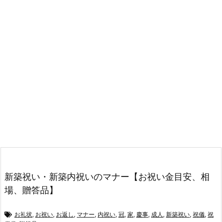
新築祝い・新築内祝いのマナー【お祝い金目安、相
場、贈答品】
お礼状
,
お祝い
,
お返し
,
マナー
,
内祝い
,
冠
,
家
,
慶事
,
成人
,
新築祝い
,
祝儀
,
祝