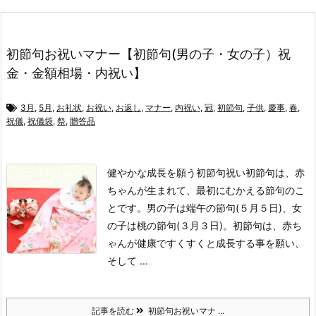
初節句お祝いマナー【初節句(男の子・女の子）祝
金・金額相場・内祝い】
3月
,
5月
,
お礼状
,
お祝い
,
お返し
,
マナー
,
内祝い
,
冠
,
初節句
,
子供
,
慶事
,
春
,
祝儀
,
祝儀袋
,
祭
,
贈答品
健やかな成長を願う初節句祝い
初節句は、赤
ちゃんが生まれて、最初にむかえる節句のこ
とです。
男の子は端午の節句(５月５日)、女
の子は桃の節句(３月３日)。
初節句は、赤ち
ゃんが健康ですくすくと成長する事を願い、
そして ...
記事を読む
初節句お祝いマナ ...