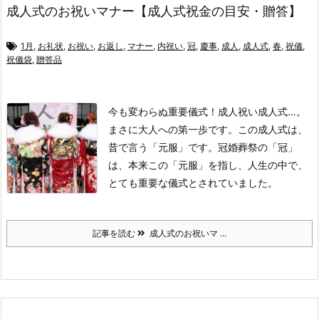
成人式のお祝いマナー【成人式祝金の目安・贈答】
1月
,
お礼状
,
お祝い
,
お返し
,
マナー
,
内祝い
,
冠
,
慶事
,
成人
,
成人式
,
春
,
祝儀
,
祝儀袋
,
贈答品
今も変わらぬ重要儀式！成人祝い
成人式…。
まさに大人への第一歩です。
この成人式は、
昔で言う「元服」です。
冠婚葬祭の「冠」
は、本来この「元服」を指し、人生の中で、
とても重要な儀式とされていました。
記事を読む
成人式のお祝いマ ...