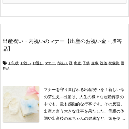
出産祝い・内祝いのマナー【出産のお祝い金・贈答
品】
お礼状
,
お祝い
,
お返し
,
マナー
,
内祝い
,
冠
,
出産
,
子供
,
慶事
,
祝儀
,
祝儀袋
,
贈
答品
マナーを守り喜ばれる出産祝いを！
新しい命
の芽生え…
出産は、人生の様々な冠婚葬祭の
中でも、最も感動的な行事です。
その反面、
出産と言う大きな仕事を果たした、母親の体
調や出産後の赤ちゃんの健康など、気を使 ...